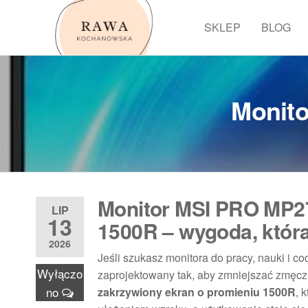
Przejdź
do
SKLEP
BLOG
Rawa
treści
Monit
Monitor MSI PRO MP2
LIP
13
1500R – wygoda, któr
2026
Jeśli szukasz monitora do pracy, nauki i
Wyłączo
zaprojektowany tak, aby zmniejszać zmęcz
no
zakrzywiony ekran o promieniu 1500R
, 