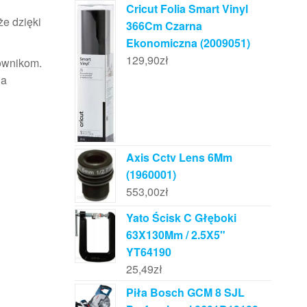
Cricut Folia Smart Vinyl
że dzięki
366Cm Czarna
Ekonomiczna (2009051)
129,90
zł
ownikom.
ia
Axis Cctv Lens 6Mm
(1960001)
553,00
zł
Yato Ścisk C Głęboki
63X130Mm / 2.5X5"
YT64190
25,49
zł
Piła Bosch GCM 8 SJL