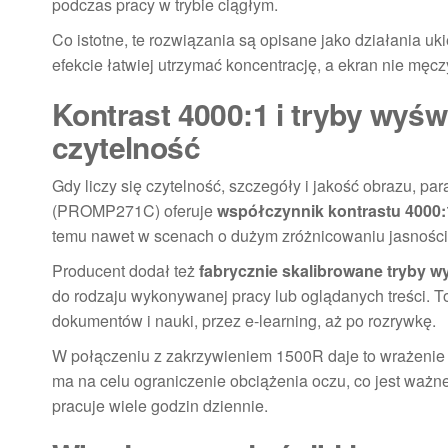
podczas pracy w trybie ciągłym.
Co istotne, te rozwiązania są opisane jako działania 
efekcie łatwiej utrzymać koncentrację, a ekran nie mę
Kontrast 4000:1 i tryby wyświ
czytelność
Gdy liczy się czytelność, szczegóły i jakość obrazu,
(PROMP271C) oferuje
współczynnik kontrastu 4000:
temu nawet w scenach o dużym zróżnicowaniu jasności ob
Producent dodał też
fabrycznie skalibrowane tryby w
do rodzaju wykonywanej pracy lub oglądanych treści. T
dokumentów i nauki, przez e-learning, aż po rozrywkę.
W połączeniu z zakrzywieniem 1500R daje to wrażenie 
ma na celu ograniczenie obciążenia oczu, co jest waż
pracuje wiele godzin dziennie.