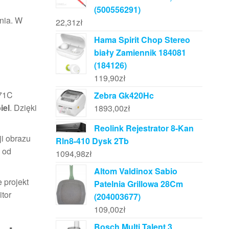
(500556291)
nia. W
22,31
zł
Hama Spirit Chop Stereo
biały Zamiennik 184081
(184126)
119,90
zł
271C
Zebra Gk420Hc
iel
. Dzięki
1893,00
zł
Reolink Rejestrator 8-Kan
i obrazu
Rln8-410 Dysk 2Tb
 od
1094,98
zł
Altom Valdinox Sabio
 projekt
Patelnia Grillowa 28Cm
tor
(204003677)
109,00
zł
Bosch Multi Talent 3