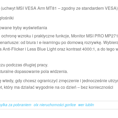
 (uchwyt MSI VESA Arm MT81 – zgodny ze standardem VESA)
łośniki
rowane tryby wyświetlania
, ochronę wzroku i praktyczne funkcje, Monitor MSI PRO MP27
nariusze: od biura i e-learningu po domową rozrywkę. Wybiera
Anti-Flicker i Less Blue Light oraz kontrast 4000:1, a do teg
czu podczas długiej pracy.
turalne dopasowanie pola widzenia.
edy, gdy chcesz ograniczyć zmęczenie i jednocześnie utrz
ęt, który ma działać wygodnie na co dzień – bez konieczności
ysylka za pobraniem
olx nieruchomości gorlice
wer lublin