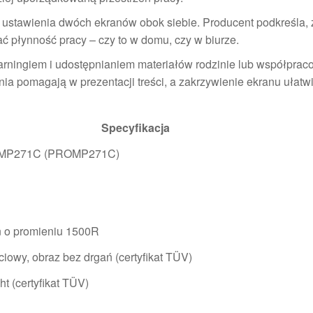
ć ustawienia dwóch ekranów obok siebie. Producent podkreśla, 
ć płynność pracy – czy to w domu, czy w biurze.
rningiem i udostępnianiem materiałów rodzinie lub współprac
ia pomagają w prezentacji treści, a zakrzywienie ekranu ułatw
Specyfikacja
O MP271C (PROMP271C)
n o promieniu 1500R
ciowy, obraz bez drgań (certyfikat TÜV)
ht (certyfikat TÜV)