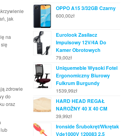
OPPO A15 3/32GB Czarny
akrzywienie
600,00
zł
ń, jak
Eurolook Zasilacz
ię na
Impulsowy 12V/4A Do
 się
Kamer Obrotowych
79,00
zł
Uniquemeble Wysoki Fotel
Ergonomiczny Biurowy
Fulkrum Burgundy
ją zdrowie
1539,99
zł
wy do
HARD HEAD REGAŁ
ku oraz
NAROŻNY 40 X 40 CM
39,99
zł
a
Ironside Śrubokręt/Wkrętak
 lub
Vde1000V 120083 2,5