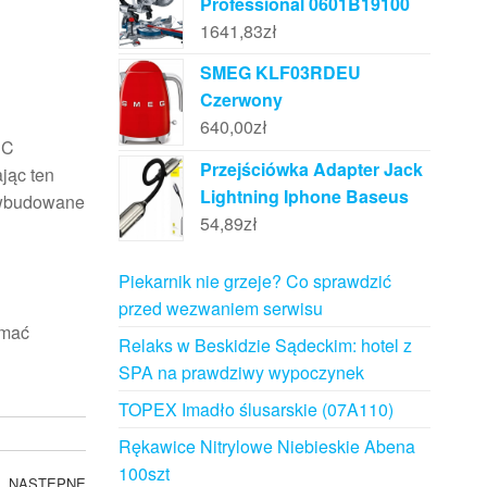
Professional 0601B19100
1641,83
zł
SMEG KLF03RDEU
Czerwony
640,00
zł
1C
Przejściówka Adapter Jack
jąc ten
Lightning Iphone Baseus
o wbudowane
54,89
zł
Piekarnik nie grzeje? Co sprawdzić
przed wezwaniem serwisu
ymać
Relaks w Beskidzie Sądeckim: hotel z
SPA na prawdziwy wypoczynek
TOPEX Imadło ślusarskie (07A110)
Rękawice Nitrylowe Niebieskie Abena
100szt
NASTĘPNE
Następny