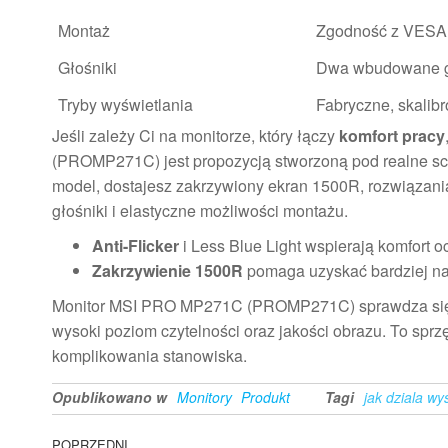
Montaż
Zgodność z VESA
Głośniki
Dwa wbudowane g
Tryby wyświetlania
Fabryczne, skalib
Jeśli zależy Ci na monitorze, który łączy
komfort pracy
(PROMP271C) jest propozycją stworzoną pod realne sce
model, dostajesz zakrzywiony ekran 1500R, rozwiązania 
głośniki i elastyczne możliwości montażu.
Anti-Flicker
i Less Blue Light wspierają komfort o
Zakrzywienie 1500R
pomaga uzyskać bardziej na
Monitor MSI PRO MP271C (PROMP271C) sprawdza się wt
wysoki poziom czytelności oraz jakości obrazu. To sprz
komplikowania stanowiska.
Opublikowano w
Monitory
Produkt
Tagi
jak dziala w
Poprzedni
POPRZEDNI