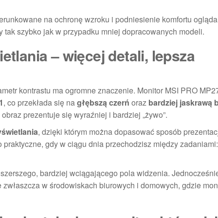
ukierunkowane na ochronę wzroku i podniesienie komfortu ogląda
czy tak szybko jak w przypadku mniej dopracowanych modeli.
etlania – więcej detali, lepsza
 parametr kontrastu ma ogromne znaczenie. Monitor MSI PRO MP
1
, co przekłada się na
głębszą czerń
oraz
bardziej jaskrawą b
raz prezentuje się wyraźniej i bardziej „żywo”.
yświetlania
, dzięki którym można dopasować sposób prezentacj
o praktyczne, gdy w ciągu dnia przechodzisz między zadaniami:
szerszego, bardziej wciągającego pola widzenia. Jednocześnie
ne zwłaszcza w środowiskach biurowych i domowych, gdzie moni