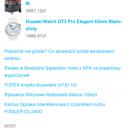
M
3587,12
zł
Huawei Watch GT3 Pro Elegant 43mm Biało-
złoty
1986,97
zł
Piekarnik nie grzeje? Co sprawdzić przed wezwaniem
serwisu
Relaks w Beskidzie Sądeckim: hotel z SPA na prawdziwy
wypoczynek
TOPEX Imadło ślusarskie (07A110)
Rękawice Nitrylowe Niebieskie Abena 100szt
Kanlux Oprawa oświetleniowa z czujnikiem ruchu
FOGLER DL-240O
zzzzz