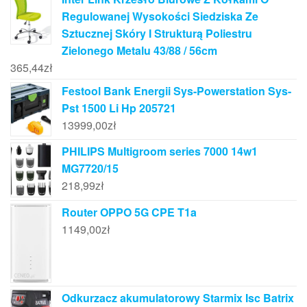
Regulowanej Wysokości Siedziska Ze
Sztucznej Skóry I Strukturą Poliestru
Zielonego Metalu 43/88 / 56cm
365,44
zł
Festool Bank Energii Sys-Powerstation Sys-
Pst 1500 Li Hp 205721
13999,00
zł
PHILIPS Multigroom series 7000 14w1
MG7720/15
218,99
zł
Router OPPO 5G CPE T1a
1149,00
zł
Odkurzacz akumulatorowy Starmix Isc Batrix