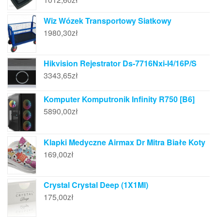
Wiz Wózek Transportowy Siatkowy
1980,30
zł
Hikvision Rejestrator Ds-7716Nxi-I4/16P/S
3343,65
zł
Komputer Komputronik Infinity R750 [B6]
5890,00
zł
Klapki Medyczne Airmax Dr Mitra Białe Koty
169,00
zł
Crystal Crystal Deep (1X1Ml)
175,00
zł