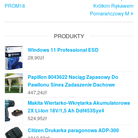
wpisu
PROM18
Krótkim Rękawem
Pomarańczowy M
PRODUKTY
Windows 11 Professional ESD
28,90
zł
Papillon 8043622 Naciąg Zapasowy Do
Pawilonu Sines Zadaszenie Dachowe
447,24
zł
Makita Wiertarko-Wkrętarka Akumulatorowa
2X Li-Ion 18V/1,5 Ah Ddf453Syx4
524,95
zł
Citizen Drukarka paragonowa ADP-300
1012,60
zł