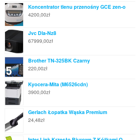
Koncentrator tlenu przenośny GCE zen-o
4200,00
zł
Jvc Dla-Nz8
67999,00
zł
Brother TN-325BK Czarny
220,00
zł
Kyocera-Mita (M6526cdn)
3900,00
zł
Gerlach Łopatka Wąska Premium
24,48
zł
Inter Link Krzesło Biurowe Z Kółkami O