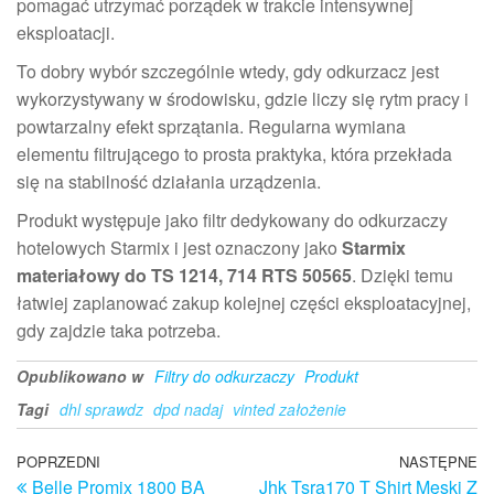
pomagać utrzymać porządek w trakcie intensywnej
eksploatacji.
To dobry wybór szczególnie wtedy, gdy odkurzacz jest
wykorzystywany w środowisku, gdzie liczy się rytm pracy i
powtarzalny efekt sprzątania. Regularna wymiana
elementu filtrującego to prosta praktyka, która przekłada
się na stabilność działania urządzenia.
Produkt występuje jako filtr dedykowany do odkurzaczy
hotelowych Starmix i jest oznaczony jako
Starmix
materiałowy do TS 1214, 714 RTS 50565
. Dzięki temu
łatwiej zaplanować zakup kolejnej części eksploatacyjnej,
gdy zajdzie taka potrzeba.
Opublikowano w
Filtry do odkurzaczy
Produkt
Tagi
dhl sprawdz
dpd nadaj
vinted założenie
Nawigacja
Poprzedni
POPRZEDNI
NASTĘPNE
N
Belle Promix 1800 BA
Jhk Tsra170 T Shirt Męski Z
wpis
w