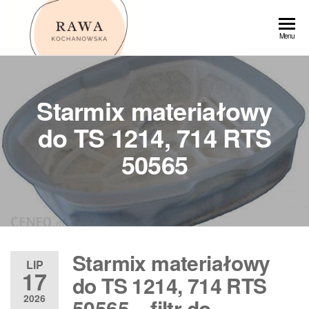
Przejdź
do
Rawa
Menu
treści
Starmix materiałowy
do TS 1214, 714 RTS
50565
Starmix materiałowy
LIP
17
do TS 1214, 714 RTS
2026
50565 – filtr do