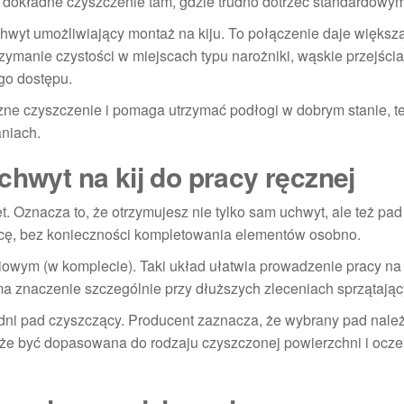
a dokładne czyszczenie tam, gdzie trudno dotrzeć standardowy
hwyt umożliwiający montaż na kiju. To połączenie daje większą
rzymanie czystości w miejscach typu narożniki, wąskie przejścia
go dostępu.
ęczne czyszczenie i pomaga utrzymać podłogi w dobrym stanie, 
aniach.
chwyt na kij do pracy ręcznej
. Oznacza to, że otrzymujesz nie tylko sam uchwyt, ale też pad
acę, bez konieczności kompletowania elementów osobno.
iowym (w komplecie). Taki układ ułatwia prowadzenie pracy na
ma znaczenie szczególnie przy dłuższych zleceniach sprzątając
dni pad czyszczący. Producent zaznacza, że wybrany pad nale
że być dopasowana do rodzaju czyszczonej powierzchni i ocz