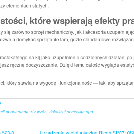
rzy elementach stałych.
tości, które wspierają efekty pr
zy się zarówno sprzęt mechaniczny, jak i akcesoria uzupełniają
pozwala domykać sprzątanie tam, gdzie standardowe rozwiązan
stokątnego na kij jako uzupełnienie codziennych działań: po 
esz ręczne doczyszczanie. Dzięki temu całość wygląda estetyc
ci, który stawia na wygodę i funkcjonalność — tak, aby sprząta
t
cji abonamentu rtv wzór
zlokalizuj przesylke dpd
-B20/3
Urządzenie wielofunkcyjne Ricoh SP3710S