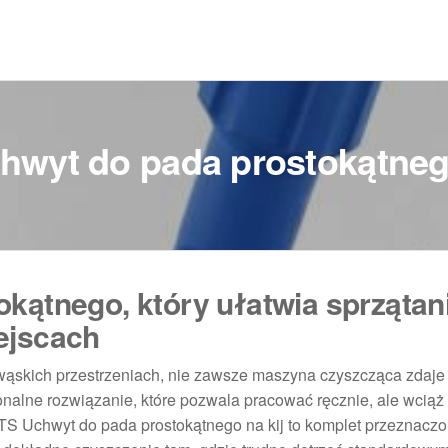
hwyt do pada prostokątnego
kątnego, który ułatwia sprzątan
ejscach
wąskich przestrzeniach, nie zawsze maszyna czyszcząca zdaje
cjonalne rozwiązanie, które pozwala pracować ręcznie, ale wciąż
TS Uchwyt do pada prostokątnego na kij to komplet przeznacz