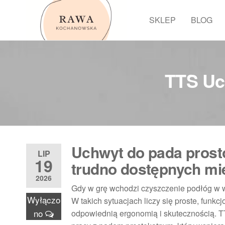
Przejdź
do
SKLEP
BLOG
Rawa
treści
TTS Uc
Uchwyt do pada prosto
LIP
19
trudno dostępnych mi
2026
Gdy w grę wchodzi czyszczenie podłóg w 
Wyłączo
W takich sytuacjach liczy się proste, funk
no
odpowiednią ergonomią i skutecznością. T