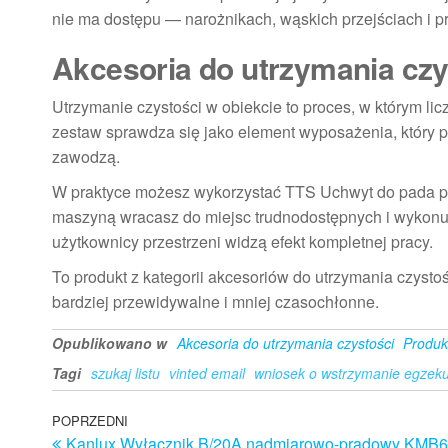
nie ma dostępu — narożnikach, wąskich przejściach i p
Akcesoria do utrzymania czys
Utrzymanie czystości w obiekcie to proces, w którym lic
zestaw sprawdza się jako element wyposażenia, który 
zawodzą.
W praktyce możesz wykorzystać TTS Uchwyt do pada pro
maszyną wracasz do miejsc trudnodostępnych i wykonuj
użytkownicy przestrzeni widzą efekt kompletnej pracy.
To produkt z kategorii akcesoriów do utrzymania czystoś
bardziej przewidywalne i mniej czasochłonne.
Opublikowano w
Akcesoria do utrzymania czystości
Produk
Tagi
szukaj listu
vinted email
wniosek o wstrzymanie egzeku
Nawigacja
Poprzedni
POPRZEDNI
Kanlux Wyłącznik B/20A nadmiarowo-prądowy KMB6
wpis