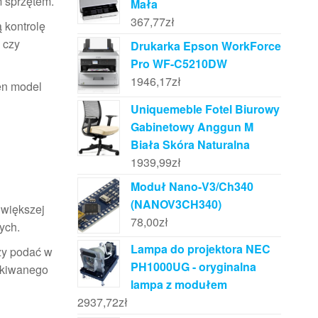
m sprzętem.
Mała
367,77
zł
 kontrolę
 czy
Drukarka Epson WorkForce
Pro WF-C5210DW
1946,17
zł
ten model
Uniquemeble Fotel Biurowy
Gabinetowy Anggun M
Biała Skóra Naturalna
1939,99
zł
Moduł Nano-V3/Ch340
(NANOV3CH340)
 większej
78,00
zł
ych.
Lampa do projektora NEC
ży podać w
PH1000UG - oryginalna
ekiwanego
lampa z modułem
2937,72
zł