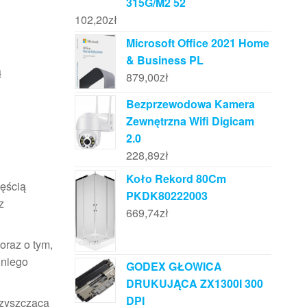
315G/M2 52
102,20
zł
Microsoft Office 2021 Home
& Business PL
ą
879,00
zł
Bezprzewodowa Kamera
Zewnętrzna Wifi Digicam
2.0
228,89
zł
Koło Rekord 80Cm
ęścią
PKDK80222003
z
669,74
zł
oraz o tym,
dniego
GODEX GŁOWICA
DRUKUJĄCA ZX1300I 300
DPI
czyszcząca