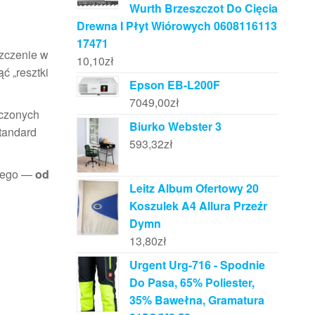
Wurth Brzeszczot Do Cięcia
Drewna I Płyt Wiórowych 0608116113
17471
szczenie w
10,10
zł
ć „resztki
Epson EB-L200F
7049,00
zł
zczonych
Biurko Webster 3
standard
593,32
zł
znego —
od
Leitz Album Ofertowy 20
Koszulek A4 Allura Przeźr
Dymn
13,80
zł
Urgent Urg-716 - Spodnie
Do Pasa, 65% Poliester,
35% Bawełna, Gramatura