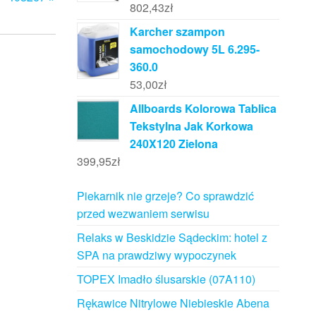
802,43
zł
Karcher szampon
samochodowy 5L 6.295-
360.0
53,00
zł
Allboards Kolorowa Tablica
Tekstylna Jak Korkowa
240X120 Zielona
399,95
zł
Piekarnik nie grzeje? Co sprawdzić
przed wezwaniem serwisu
Relaks w Beskidzie Sądeckim: hotel z
SPA na prawdziwy wypoczynek
TOPEX Imadło ślusarskie (07A110)
Rękawice Nitrylowe Niebieskie Abena