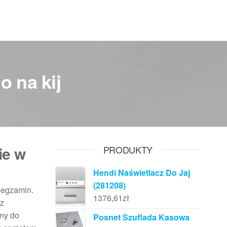
 na kij
ie w
PRODUKTY
Hendi Naświetlacz Do Jaj
(281208)
 egzamin.
1376,61
zł
 z
ony do
Posnet Szuflada Kasowa