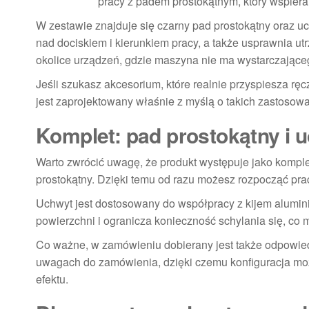
pracy z padem prostokątnym, który wspier
W zestawie znajduje się czarny pad prostokątny oraz uc
nad dociskiem i kierunkiem pracy, a także usprawnia ut
okolice urządzeń, gdzie maszyna nie ma wystarczające
Jeśli szukasz akcesorium, które realnie przyspiesza r
jest zaprojektowany właśnie z myślą o takich zastosow
Komplet: pad prostokątny i u
Warto zwrócić uwagę, że produkt występuje jako komplet
prostokątny. Dzięki temu od razu możesz rozpocząć pr
Uchwyt jest dostosowany do współpracy z kijem alumin
powierzchni i ogranicza konieczność schylania się, co 
Co ważne, w zamówieniu dobierany jest także odpowie
uwagach do zamówienia, dzięki czemu konfiguracja mo
efektu.