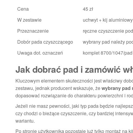
Cena
45 zł
W zestawie
uchwyt + kij aluminiowy
Przeznaczenie
ręczne czyszczenie pod
Dobór pada czyszczącego
wybrany pad należy p
Uwaga dot. oznaczeń
komplet 8700/1047/pad
Jak dobrać pad i zamówić wł
Kluczowym elementem skuteczności jest właściwy dobór
zestawu, jednak producent wskazuje, że
wybrany pad 
dopasować rozwiązanie do charakteru powierzchni i ro
Jeżeli nie masz pewności, jaki typ pada będzie najlepsz
czy chodzi o bieżące czyszczenie, czy bardziej inten
wariantu.
Po stronie użytkownika pozostaje już tylko montaż na k