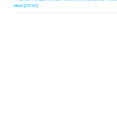
wpisu
Ideal [23152]