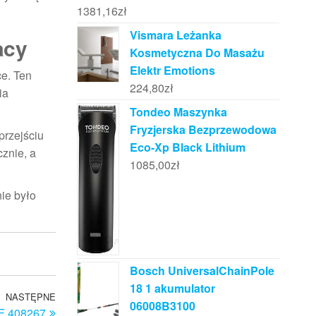
1381,16
zł
Vismara Leżanka
acy
Kosmetyczna Do Masażu
Elektr Emotions
ce. Ten
224,80
zł
ia
Tondeo Maszynka
Fryzjerska Bezprzewodowa
przejściu
Eco-Xp Black Lithium
znie, a
1085,00
zł
nie było
Bosch UniversalChainPole
18 1 akumulator
NASTĘPNE
Następny
06008B3100
F 408267
wpis