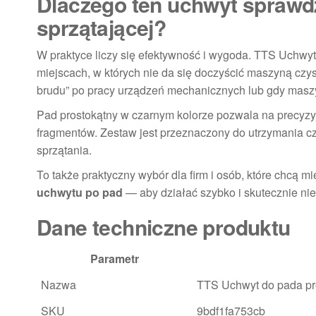
Dlaczego ten uchwyt sprawdz
sprzątającej?
W praktyce liczy się efektywność i wygoda. TTS Uchwy
miejscach, w których nie da się doczyścić maszyną czy
brudu” po pracy urządzeń mechanicznych lub gdy maszy
Pad prostokątny w czarnym kolorze pozwala na precyzy
fragmentów. Zestaw jest przeznaczony do utrzymania czy
sprzątania.
To także praktyczny wybór dla firm i osób, które chc
uchwytu po pad
— aby działać szybko i skutecznie ni
Dane techniczne produktu
Parametr
Nazwa
TTS Uchwyt do pada pro
SKU
9bdf1fa753cb