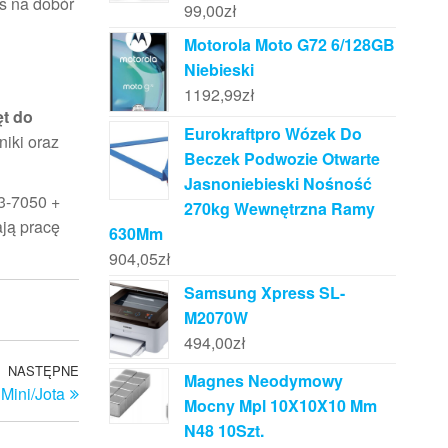
as na dobór
99,00
zł
Motorola Moto G72 6/128GB
Niebieski
1192,99
zł
ęt do
Eurokraftpro Wózek Do
niki oraz
Beczek Podwozie Otwarte
Jasnoniebieski Nośność
33-7050 +
270kg Wewnętrzna Ramy
ją pracę
630Mm
904,05
zł
Samsung Xpress SL-
M2070W
494,00
zł
NASTĘPNE
Następny
Magnes Neodymowy
Mini/Jota
wpis
Mocny Mpl 10X10X10 Mm
N48 10Szt.