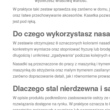
wybierzesz właściwą wartość.
W praktyce taki zestaw sprawdza się zarówno w domu, ja
oraz łatwe przechowywanie akcesoriów. Kasetka pozwa
jest pod ręką.
Do czego wykorzystasz nasa
W zestawie otrzymujesz 8 oznaczonych kolorami nasade
konkretnym wymiarze oraz stopniować fryzurę lub brodę 
długością i unikniesz „zgadywania” podczas kolejnych 
Nasadki są przeznaczone do pracy z maszynką i tryme
maszynką do strzyżenia oraz małym trymerem zasilanym 1
zarówno dopracowanie detali, jak i równomierne prowad
Dlaczego stal nierdzewna i s
W opisie produktu podkreślono zastosowanie ostrzy ze 
rozwiązania dostępne na rynku. W praktyce oznacza to b
przestojów związanych z wymianą lub pogarszającą się