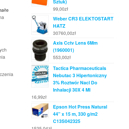
Sztuk)
99,00
zł
małe
na
Weber CR3 ELEKTOSTART
HATZ
30760,00
zł
Axis Cctv Lens 6Mm
wych
(1960001)
nia
553,00
zł
Tactica Pharmaceuticals
czenia
Nebutac 3 Hipertoniczny
3% Roztwór Nacl Do
Inhalacji 30X 4 Ml
16,99
zł
Epson Hot Press Natural
44" x 15 m, 330 g/m2
C13S042325
1535,04
zł