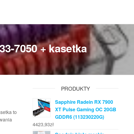
33-7050 + kasetka
PRODUKTY
Sapphire Radein RX 7900
XT Pulse Gaming OC 20GB
setka to
GDDR6 (113230220G)
owania
4423,93
zł