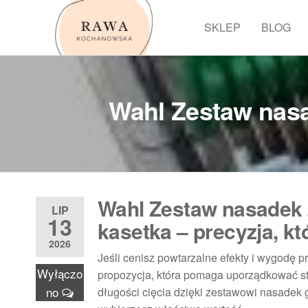
Przejdź
do
SKLEP
BLOG
Rawa
treści
Wahl Zestaw nasa
Wahl Zestaw nasadek z
LIP
13
kasetka – precyzja, kt
2026
Jeśli cenisz powtarzalne efekty i wygodę 
Wyłączo
propozycja, która pomaga uporządkować st
no
długości cięcia dzięki zestawowi nasadek 