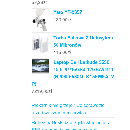
57,89
zł
Yato YT-2357
130,00
zł
Torba Foliowa Z Uchwytem
50 Mikronów
115,00
zł
Laptop Dell Latitude 5530
15,6"/i7/16GB/512GB/Win11
(N206L5530MLK15EMEA_V
P)
7219,00
zł
Piekarnik nie grzeje? Co sprawdzić
przed wezwaniem serwisu
Relaks w Beskidzie Sądeckim: hotel z
SPA na prawdziwy wypoczynek