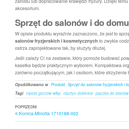
zarostu lub dopracowanie krawędzi fryzury. Dzięki temu 
akcesorium.
Sprzęt do salonów i do domu
W opisie produktu wyraźnie zaznaczono, że jest to sprz
salonów fryzjerskich i kosmetycznych
to zwykle codz
ostrza zaprojektowane tak, by służyły dłużej.
Jeśli zależy Ci na zestawie, który pomoże budować pow
kasetka będzie praktycznym wyborem. Kompaktowa organ
zarówno początkującym, jak i osobom, które strzyżenie t
Opublikowano w
Produkt
Sprzęt do salonów fryzjerskich i
Tagi
inpost gorzów wlkp
olsztyn dzielnice
paczka do stanów
Nawigacja
Poprzedni
POPRZEDNI
Konica-Minolta 1710188-002
wpis
wpisu