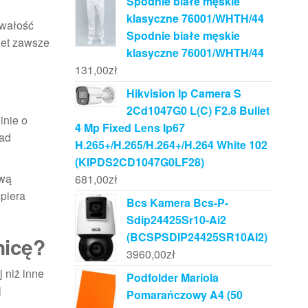
Spodnie białe męskie
klasyczne 76001/WHTH/44
rwałość
Spodnie białe męskie
let zawsze
klasyczne 76001/WHTH/44
131,00
zł
Hikvision Ip Camera S
2Cd1047G0 L(C) F2.8 Bullet
inie o
4 Mp Fixed Lens Ip67
nad
H.265+/H.265/H.264+/H.264 White 102
(KIPDS2CD1047G0LF28)
ową
681,00
zł
spiera
Bcs Kamera Bcs-P-
Sdip24425Sr10-Ai2
(BCSPSDIP24425SR10AI2)
nicę?
3960,00
zł
j niż inne
Podfolder Mariola
j
Pomarańczowy A4 (50