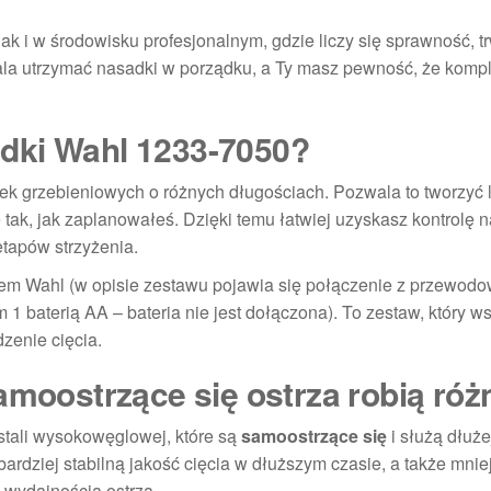
k i w środowisku profesjonalnym, gdzie liczy się sprawność, t
la utrzymać nasadki w porządku, a Ty masz pewność, że komp
dki Wahl 1233-7050?
k grzebieniowych o różnych długościach. Pozwala to tworzyć l
tak, jak zaplanowałeś. Dzięki temu łatwiej uzyskasz kontrolę 
etapów strzyżenia.
rem Wahl (w opisie zestawu pojawia się połączenie z przewod
 baterią AA – bateria nie jest dołączona). To zestaw, który w
zenie cięcia.
amoostrzące się ostrza robią róż
stali wysokowęglowej, które są
samoostrzące się
i służą dłuże
ardziej stabilną jakość cięcia w dłuższym czasie, a także mnie
 wydajnością ostrza.