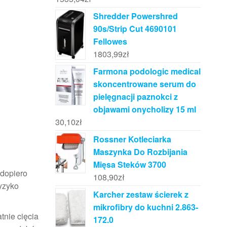
Shredder Powershred
90s/Strip Cut 4690101
Fellowes
1803,99
zł
Farmona podologic medical
skoncentrowane serum do
pielęgnacji paznokci z
objawami onycholizy 15 ml
30,10
zł
Rossner Kotleciarka
Maszynka Do Rozbijania
Mięsa Steków 3700
 dopiero
108,90
zł
yzyko
Karcher zestaw ścierek z
mikrofibry do kuchni 2.863-
tnie cięcia
172.0