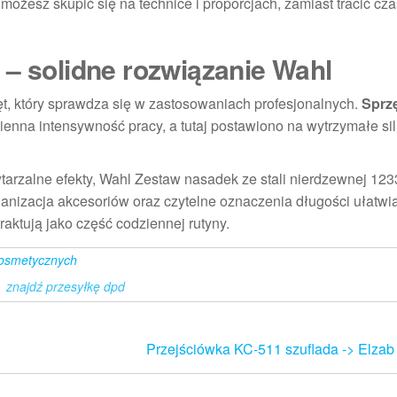
możesz skupić się na technice i proporcjach, zamiast tracić cz
 – solidne rozwiązanie Wahl
ęt, który sprawdza się w zastosowaniach profesjonalnych.
Sprz
ienna intensywność pracy, a tutaj postawiono na wytrzymałe sil
tarzalne efekty, Wahl Zestaw nasadek ze stali nierdzewnej 12
izacja akcesoriów oraz czytelne oznaczenia długości ułatwia
raktują jako część codziennej rutyny.
 kosmetycznych
znajdź przesyłkę dpd
Przejściówka KC-511 szuflada -> Elzab 