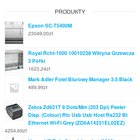
PRODUKTY
Epson SC-T5400M
23049,00
zł
Royal Rcht-1000 10010238 Witryna Grzewcza
3 Półki
1623,24
zł
Mark Adler Fotel Biurowy Manager 3.5 Black
489,99
zł
Zebra Zd621T 8 Dots/Mm (203 Dpi) Peeler
Disp. (Colour) Rtc Usb Usb Host Rs232 Bt
Ethernet Wi-Fi Grey (ZD6A14231EL02EZ)
4254,69
zł