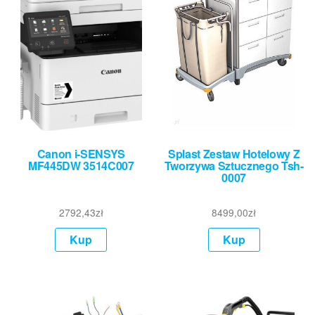
Canon i-SENSYS
Splast Zestaw Hotelowy Z
MF445DW 3514C007
Tworzywa Sztucznego Tsh-
0007
2792,43
zł
8499,00
zł
Kup
Kup