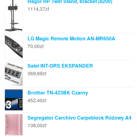
Hagor HP Twin Stand, bracket (8209)
1114,37
zł
LG Magic Remote Motion AN-MR650A
70,00
zł
Satel INT-ORS EKSPANDER
369,69
zł
Brother TN-423BK Czarny
452,40
zł
Segregator Carchivo Carpeblock Różowy A4
138,00
zł