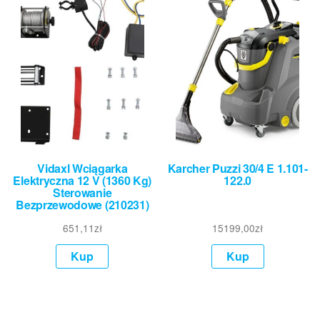
Vidaxl Wciągarka
Karcher Puzzi 30/4 E 1.101-
Elektryczna 12 V (1360 Kg)
122.0
Sterowanie
Bezprzewodowe (210231)
651,11
zł
15199,00
zł
Kup
Kup