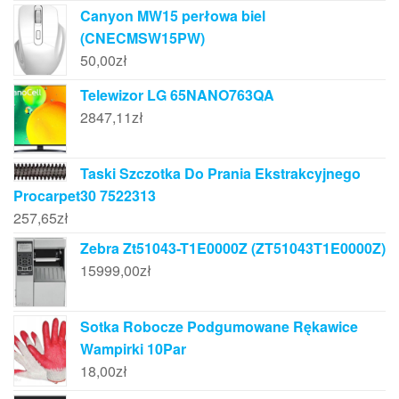
Canyon MW15 perłowa biel
(CNECMSW15PW)
50,00
zł
Telewizor LG 65NANO763QA
2847,11
zł
Taski Szczotka Do Prania Ekstrakcyjnego
Procarpet30 7522313
257,65
zł
Zebra Zt51043-T1E0000Z (ZT51043T1E0000Z)
15999,00
zł
Sotka Robocze Podgumowane Rękawice
Wampirki 10Par
18,00
zł