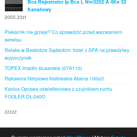
Bcs Rejestrator Ip Bcs L Nvr3202 A 4Ke 32
Kanałowy
2055,33
zł
Piekarnik nie grzeje? Co sprawdzić przed wezwaniem
serwisu
Relaks w Beskidzie Sądeckim: hotel z SPA na prawdziwy
wypoczynek
TOPEX Imadło ślusarskie (07A110)
Rękawice Nitrylowe Niebieskie Abena 100szt
Kanlux Oprawa oświetleniowa z czujnikiem ruchu
FOGLER DL-240O
zzzzz