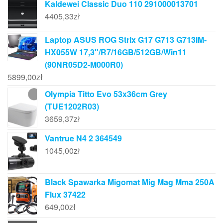
Kaldewei Classic Duo 110 291000013701
4405,33
zł
Laptop ASUS ROG Strix G17 G713 G713IM-
HX055W 17,3"/R7/16GB/512GB/Win11
(90NR05D2-M000R0)
5899,00
zł
Olympia Titto Evo 53x36cm Grey
(TUE1202R03)
3659,37
zł
Vantrue N4 2 364549
1045,00
zł
Black Spawarka Migomat Mig Mag Mma 250A
Flux 37422
649,00
zł