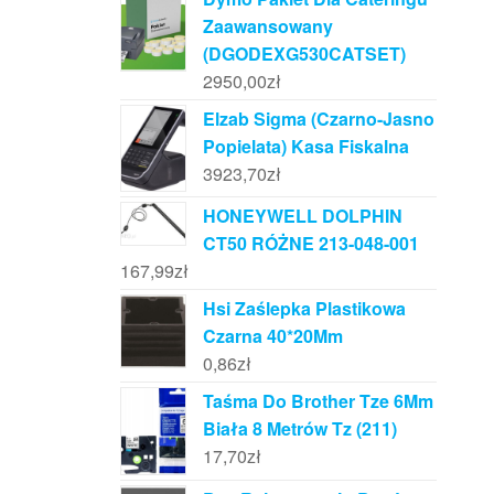
Zaawansowany
(DGODEXG530CATSET)
2950,00
zł
Elzab Sigma (Czarno-Jasno
Popielata) Kasa Fiskalna
3923,70
zł
HONEYWELL DOLPHIN
CT50 RÓŻNE 213-048-001
167,99
zł
Hsi Zaślepka Plastikowa
Czarna 40*20Mm
0,86
zł
Taśma Do Brother Tze 6Mm
Biała 8 Metrów Tz (211)
17,70
zł