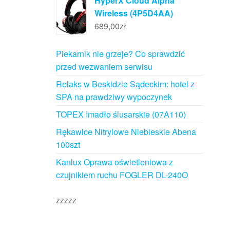
HyperX Cloud Alpha
Wireless (4P5D4AA)
689,00
zł
Piekarnik nie grzeje? Co sprawdzić
przed wezwaniem serwisu
Relaks w Beskidzie Sądeckim: hotel z
SPA na prawdziwy wypoczynek
TOPEX Imadło ślusarskie (07A110)
Rękawice Nitrylowe Niebieskie Abena
100szt
Kanlux Oprawa oświetleniowa z
czujnikiem ruchu FOGLER DL-240O
zzzzz