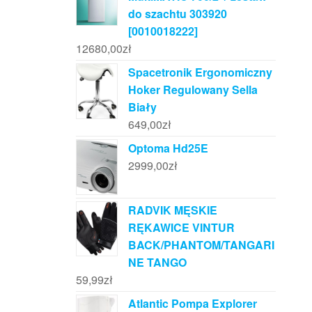
do szachtu 303920
[0010018222]
12680,00
zł
Spacetronik Ergonomiczny
Hoker Regulowany Sella
Biały
649,00
zł
Optoma Hd25E
2999,00
zł
RADVIK MĘSKIE
RĘKAWICE VINTUR
BACK/PHANTOM/TANGARI
NE TANGO
59,99
zł
Atlantic Pompa Explorer