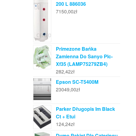
200 L 886036
7150,00
zł
Primezone Bańka
Zamienna Do Sanyo Plc-
Xf35 (LAMP75279ZB4)
282,42
zł
Epson SC-T5400M
23049,00
zł
Parker Długopis Im Black
Ct + Etui
124,24
zł
Dymo Pakiet Dla Cateringu