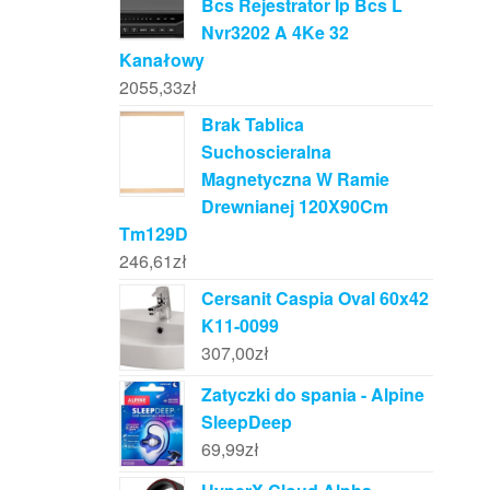
Bcs Rejestrator Ip Bcs L
Nvr3202 A 4Ke 32
Kanałowy
2055,33
zł
Brak Tablica
Suchoscieralna
Magnetyczna W Ramie
Drewnianej 120X90Cm
Tm129D
246,61
zł
Cersanit Caspia Oval 60x42
K11-0099
307,00
zł
Zatyczki do spania - Alpine
SleepDeep
69,99
zł