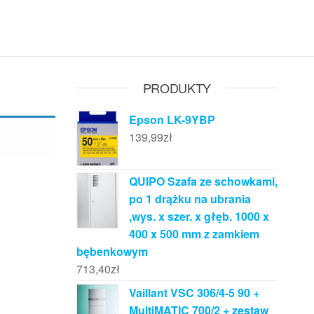
PRODUKTY
Epson LK-9YBP
139,99
zł
QUIPO Szafa ze schowkami,
po 1 drążku na ubrania
,wys. x szer. x głęb. 1000 x
400 x 500 mm z zamkiem
bębenkowym
713,40
zł
Vaillant VSC 306/4-5 90 +
MultiMATIC 700/2 + zestaw