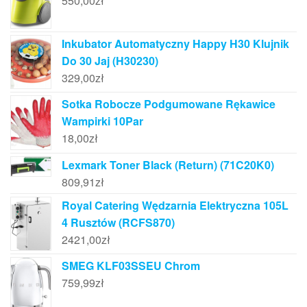
550,00
zł
Inkubator Automatyczny Happy H30 Klujnik
Do 30 Jaj (H30230)
329,00
zł
Sotka Robocze Podgumowane Rękawice
Wampirki 10Par
18,00
zł
Lexmark Toner Black (Return) (71C20K0)
809,91
zł
Royal Catering Wędzarnia Elektryczna 105L
4 Rusztów (RCFS870)
2421,00
zł
SMEG KLF03SSEU Chrom
759,99
zł