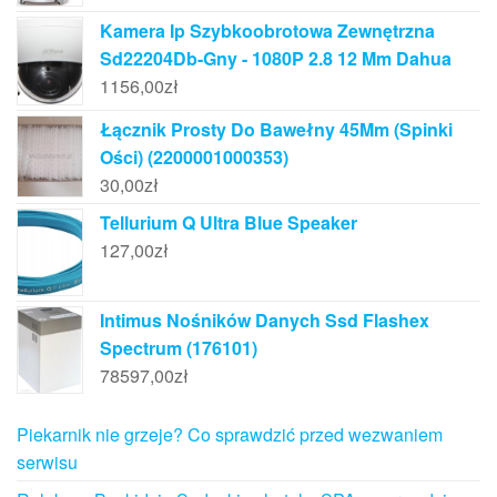
Kamera Ip Szybkoobrotowa Zewnętrzna
Sd22204Db-Gny - 1080P 2.8 12 Mm Dahua
1156,00
zł
Łącznik Prosty Do Bawełny 45Mm (Spinki
Ości) (2200001000353)
30,00
zł
Tellurium Q Ultra Blue Speaker
127,00
zł
Intimus Nośników Danych Ssd Flashex
Spectrum (176101)
78597,00
zł
Piekarnik nie grzeje? Co sprawdzić przed wezwaniem
serwisu