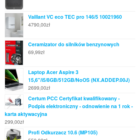
Vaillant VC eco TEC pro 146/5 10021960
4790,00
zł
Ceramizator do silników benzynowych
69,99
zł
Laptop Acer Aspire 3
15,6"/i5/8GB/512GB/NoOS (NX.ADDEP.00J)
2699,00
zł
Certum PCC Certyfikat kwalifikowany -
Podpis elektroniczny - odnowienie na 1 rok -
karta aktywacyjna
299,00
zł
Profi Odkurzacz 10.6 (MP105)