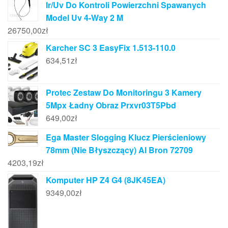
Ir/Uv Do Kontroli Powierzchni Spawanych
Model Uv 4-Way 2 M
26750,00
zł
Karcher SC 3 EasyFix 1.513-110.0
634,51
zł
Protec Zestaw Do Monitoringu 3 Kamery
5Mpx Ładny Obraz Prxvr03T5Pbd
649,00
zł
Ega Master Slogging Klucz Pierścieniowy
78mm (Nie Błyszczący) Al Bron 72709
4203,19
zł
Komputer HP Z4 G4 (8JK45EA)
9349,00
zł