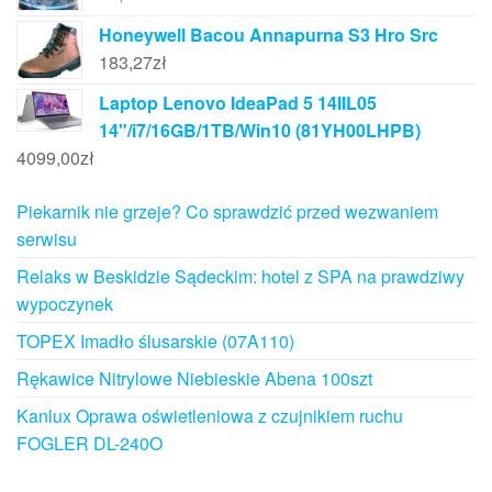
Honeywell Bacou Annapurna S3 Hro Src
183,27
zł
Laptop Lenovo IdeaPad 5 14IIL05
14"/i7/16GB/1TB/Win10 (81YH00LHPB)
4099,00
zł
Piekarnik nie grzeje? Co sprawdzić przed wezwaniem
serwisu
Relaks w Beskidzie Sądeckim: hotel z SPA na prawdziwy
wypoczynek
TOPEX Imadło ślusarskie (07A110)
Rękawice Nitrylowe Niebieskie Abena 100szt
Kanlux Oprawa oświetleniowa z czujnikiem ruchu
FOGLER DL-240O