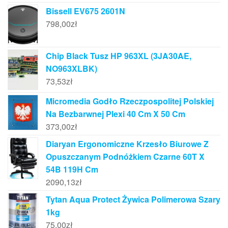
Bissell EV675 2601N
798,00
zł
Chip Black Tusz HP 963XL (3JA30AE,
NO963XLBK)
73,53
zł
Micromedia Godło Rzeczpospolitej Polskiej
Na Bezbarwnej Plexi 40 Cm X 50 Cm
373,00
zł
Diaryan Ergonomiczne Krzesło Biurowe Z
Opuszczanym Podnóżkiem Czarne 60T X
54B 119H Cm
2090,13
zł
Tytan Aqua Protect Żywica Polimerowa Szary
1kg
75,00
zł