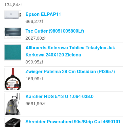
134,84
zł
Epson ELPAP11
666,27
zł
Tsc Cutter (98051005800Lf)
2627,00
zł
Allboards Kolorowa Tablica Tekstylna Jak
Korkowa 240X120 Zielona
399,95
zł
Zwieger Patelnia 28 Cm Obsidian (Pt3857)
159,99
zł
Karcher HDS 5/13 U 1.064-038.0
9561,99
zł
Shredder Powershred 90s/Strip Cut 4690101