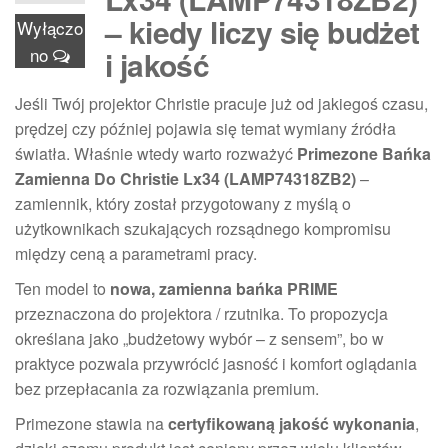
– kiedy liczy się budżet
Wyłączo
no
i jakość
Jeśli Twój projektor Christie pracuje już od jakiegoś czasu,
prędzej czy później pojawia się temat wymiany źródła
światła. Właśnie wtedy warto rozważyć
Primezone Bańka
Zamienna Do Christie Lx34 (LAMP74318ZB2)
–
zamiennik, który został przygotowany z myślą o
użytkownikach szukających rozsądnego kompromisu
między ceną a parametrami pracy.
Ten model to
nowa, zamienna bańka PRIME
przeznaczona do projektora / rzutnika. To propozycja
określana jako „budżetowy wybór – z sensem”, bo w
praktyce pozwala przywrócić jasność i komfort oglądania
bez przepłacania za rozwiązania premium.
Primezone stawia na
certyfikowaną jakość wykonania
,