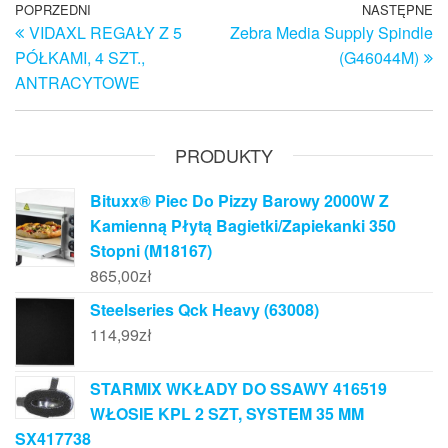
Nawigacja
Poprzedni
POPRZEDNI
NASTĘPNE
N
VIDAXL REGAŁY Z 5
Zebra Media Supply Spindle
wpis
w
wpisu
PÓŁKAMI, 4 SZT.,
(G46044M)
ANTRACYTOWE
PRODUKTY
Bituxx® Piec Do Pizzy Barowy 2000W Z
Kamienną Płytą Bagietki/Zapiekanki 350
Stopni (M18167)
865,00
zł
Steelseries Qck Heavy (63008)
114,99
zł
STARMIX WKŁADY DO SSAWY 416519
WŁOSIE KPL 2 SZT, SYSTEM 35 MM
SX417738