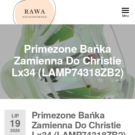
Przejdź
do
Rawa
Menu
treści
Primezone Bańka
Zamienna Do Christie
Lx34 (LAMP74318ZB2)
Primezone Bańka
LIP
19
Zamienna Do Christie
2026
Lx34 (LAMP74318ZB2)