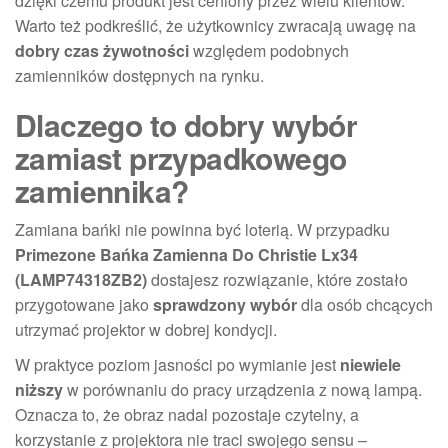
dzięki czemu produkt jest ceniony przez wielu klientów.
Warto też podkreślić, że użytkownicy zwracają uwagę na
dobry czas żywotności
względem podobnych
zamienników dostępnych na rynku.
Dlaczego to dobry wybór
zamiast przypadkowego
zamiennika?
Zamiana bańki nie powinna być loterią. W przypadku
Primezone Bańka Zamienna Do Christie Lx34
(LAMP74318ZB2)
dostajesz rozwiązanie, które zostało
przygotowane jako
sprawdzony wybór
dla osób chcących
utrzymać projektor w dobrej kondycji.
W praktyce poziom jasności po wymianie jest
niewiele
niższy
w porównaniu do pracy urządzenia z nową lampą.
Oznacza to, że obraz nadal pozostaje czytelny, a
korzystanie z projektora nie traci swojego sensu –