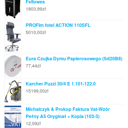
Fellowes
1803,99
zł
PROFIm fotel ACTION 110SFL
5010,00
zł
Eura Czujka Dymu Papierosowego (Sd20B8)
77,44
zł
Karcher Puzzi 30/4 E 1.101-122.0
15199,00
zł
Michalczyk & Prokop Faktura Vat-Wzór
Pełny A5 Oryginał + Kopia (103-3)
12,09
zł