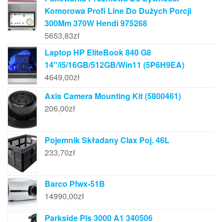
Komorowa Profi Line Do Dużych Porcji
300Mm 370W Hendi 975268
5653,83
zł
Laptop HP EliteBook 840 G8
14"/i5/16GB/512GB/Win11 (5P6H9EA)
4649,00
zł
Axis Camera Mounting Kit (5800461)
206,00
zł
Pojemnik Składany Clax Poj. 46L
233,70
zł
Barco Pfwx-51B
14990,00
zł
Parkside Pls 3000 A1 340506