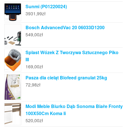
Sunmi (P01220024)
3931,99
zł
Bosch AdvancedVac 20 06033D1200
549,00
zł
Splast Wózek Z Tworzywa Sztucznego Piko
III
169,00
zł
Pasza dla cieląt Biofeed granulat 25kg
72,98
zł
Modi Meble Biurko Dąb Sonoma Białe Fronty
100X50Cm Koma Ii
520,00
zł