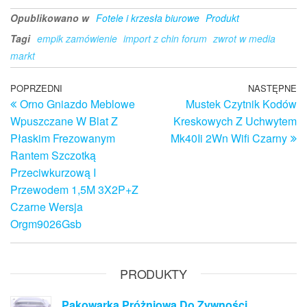
Opublikowano w
Fotele i krzesła biurowe
Produkt
Tagi
empik zamówienie
import z chin forum
zwrot w media
markt
Nawigacja
Poprzedni
POPRZEDNI
NASTĘPNE
N
Orno Gniazdo Meblowe
Mustek Czytnik Kodów
wpis
w
wpisu
Wpuszczane W Blat Z
Kreskowych Z Uchwytem
Płaskim Frezowanym
Mk40Ii 2Wn Wifi Czarny
Rantem Szczotką
Przeciwkurzową I
Przewodem 1,5M 3X2P+Z
Czarne Wersja
Orgm9026Gsb
PRODUKTY
Pakowarka Próżniowa Do Zywności