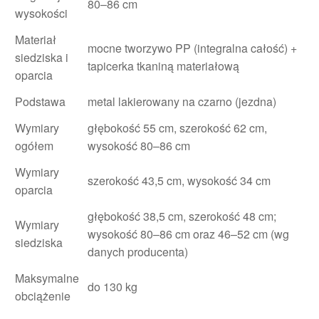
80–86 cm
wysokości
Materiał
mocne tworzywo PP (integralna całość) +
siedziska i
tapicerka tkaniną materiałową
oparcia
Podstawa
metal lakierowany na czarno (jezdna)
Wymiary
głębokość 55 cm, szerokość 62 cm,
ogółem
wysokość 80–86 cm
Wymiary
szerokość 43,5 cm, wysokość 34 cm
oparcia
głębokość 38,5 cm, szerokość 48 cm;
Wymiary
wysokość 80–86 cm oraz 46–52 cm (wg
siedziska
danych producenta)
Maksymalne
do 130 kg
obciążenie