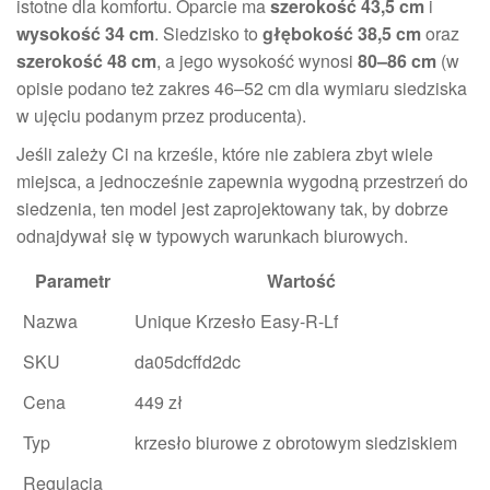
istotne dla komfortu. Oparcie ma
szerokość 43,5 cm
i
wysokość 34 cm
. Siedzisko to
głębokość 38,5 cm
oraz
szerokość 48 cm
, a jego wysokość wynosi
80–86 cm
(w
opisie podano też zakres 46–52 cm dla wymiaru siedziska
w ujęciu podanym przez producenta).
Jeśli zależy Ci na krześle, które nie zabiera zbyt wiele
miejsca, a jednocześnie zapewnia wygodną przestrzeń do
siedzenia, ten model jest zaprojektowany tak, by dobrze
odnajdywał się w typowych warunkach biurowych.
Parametr
Wartość
Nazwa
Unique Krzesło Easy-R-Lf
SKU
da05dcffd2dc
Cena
449 zł
Typ
krzesło biurowe z obrotowym siedziskiem
Regulacja