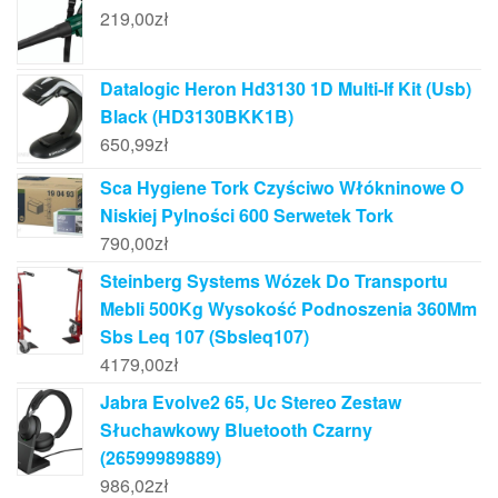
219,00
zł
Datalogic Heron Hd3130 1D Multi-If Kit (Usb)
Black (HD3130BKK1B)
650,99
zł
Sca Hygiene Tork Czyściwo Włókninowe O
Niskiej Pylności 600 Serwetek Tork
790,00
zł
Steinberg Systems Wózek Do Transportu
Mebli 500Kg Wysokość Podnoszenia 360Mm
Sbs Leq 107 (Sbsleq107)
4179,00
zł
Jabra Evolve2 65, Uc Stereo Zestaw
Słuchawkowy Bluetooth Czarny
(26599989889)
986,02
zł