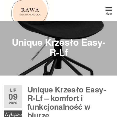
Przejdź
do
Rawa
Menu
treści
Unique Krzesło Easy-
R-Lf
Unique Krzesło Easy-
LIP
09
R-Lf – komfort i
2026
funkcjonalność w
biurze
Wyłączo