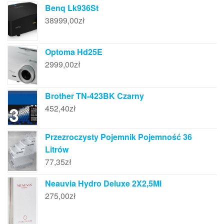
Benq Lk936St
38999,00
zł
Optoma Hd25E
2999,00
zł
Brother TN-423BK Czarny
452,40
zł
Przezroczysty Pojemnik Pojemność 36
Litrów
77,35
zł
Neauvia Hydro Deluxe 2X2,5Ml
275,00
zł